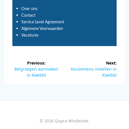
Over ons
Contact
Service Level Agreement
Algemene Voorwaarden
Vacatures
Previous:
Next:
Belgroepen aanmaken
Keuzemenu instellen in
in Kwebbl
Kwebbl
© 2026 Qupra Wholesale.