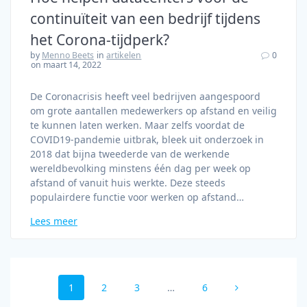
continuïteit van een bedrijf tijdens
het Corona-tijdperk?
by
Menno Beets
in
artikelen
0
on maart 14, 2022
De Coronacrisis heeft veel bedrijven aangespoord
om grote aantallen medewerkers op afstand en veilig
te kunnen laten werken. Maar zelfs voordat de
COVID19-pandemie uitbrak, bleek uit onderzoek in
2018 dat bijna tweederde van de werkende
wereldbevolking minstens één dag per week op
afstand of vanuit huis werkte. Deze steeds
populairdere functie voor werken op afstand…
Lees meer
Berichtnavigatie
Pagina
1
Pagina
2
Pagina
3
…
Pagina
6