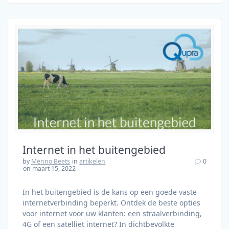
Internet in het buitengebied
by
Menno Beets
in
artikelen
0
on maart 15, 2022
In het buitengebied is de kans op een goede vaste
internetverbinding beperkt. Ontdek de beste opties
voor internet voor uw klanten: een straalverbinding,
4G of een satelliet internet? In dichtbevolkte