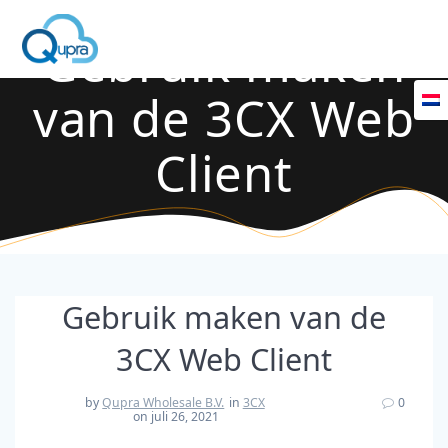
Gebruik maken
van de 3CX Web
Client
Gebruik maken van de
3CX Web Client
by
Qupra Wholesale B.V.
in
3CX
0
on juli 26, 2021