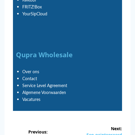
Kwebbl
FRITZ!Box
YourSipCloud
Qupra Wholesale
Over ons
Contact
Service Level Agreement
Algemene Voorwaarden
Vacatures
Next:
Previous:
Een geïntegreerd