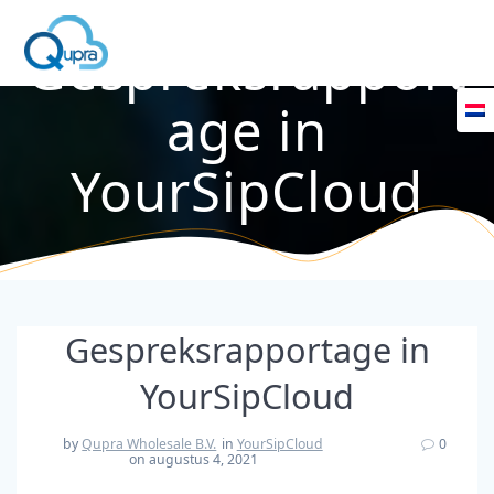
Gespreksrapport
age in
YourSipCloud
Gespreksrapportage in
YourSipCloud
by
Qupra Wholesale B.V.
in
YourSipCloud
0
on augustus 4, 2021