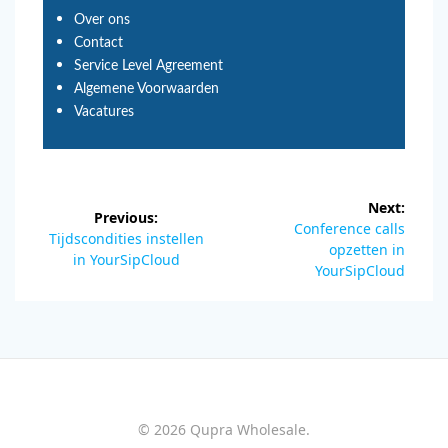
Over ons
Contact
Service Level Agreement
Algemene Voorwaarden
Vacatures
Next:
Previous:
Conference calls
Tijdscondities instellen
opzetten in
in YourSipCloud
YourSipCloud
© 2026 Qupra Wholesale.