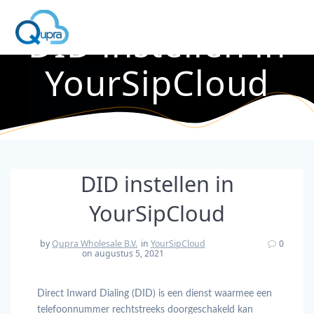
DID instellen in
YourSipCloud
DID instellen in
YourSipCloud
by
Qupra Wholesale B.V.
in
YourSipCloud
0
on augustus 5, 2021
Direct Inward Dialing (DID) is een dienst waarmee een
telefoonnummer rechtstreeks doorgeschakeld kan