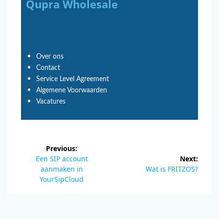
Qupra Wholesale
Over ons
Contact
Service Level Agreement
Algemene Voorwaarden
Vacatures
Previous:
Een SIP account
Next:
aanmaken in
Wat is FRITZOS?
YourSipCloud