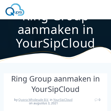
Ring Group
aanmaken in
YourSipCloud
Ring Group aanmaken in
YourSipCloud
by
Qupra Wholesale B.V.
in
YourSipCloud
0
on augustus 3, 2021