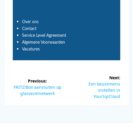
Over ons
Contact
Service Level Agreement
Algemene Voorwaarden
Vacatures
Next:
Previous:
Een keuzemenu
FRITZ!Box aansluiten op
instellen in
glasvezelnetwerk
YourSipCloud