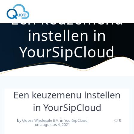
Een keuzemenu
instellen in
YourSipCloud
Een keuzemenu instellen
in YourSipCloud
by
Qupra Wholesale B.V.
in
YourSipCloud
0
on augustus 4, 2021