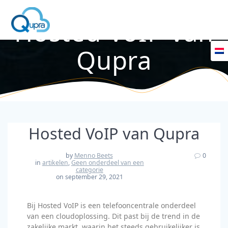
Hosted VoIP van
Qupra
Hosted VoIP van Qupra
by
Menno Beets
0
in
artikelen
,
Geen onderdeel van een
categorie
on september 29, 2021
Bij Hosted VoIP is een telefooncentrale onderdeel
van een cloudoplossing. Dit past bij de trend in de
zakelijke markt, waarin het steeds gebruikelijker is